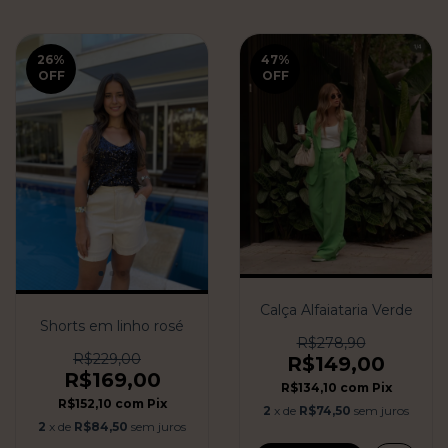
26
%
47
%
OFF
OFF
Calça Alfaiataria Verde
Shorts em linho rosé
R$278,90
R$229,00
R$149,00
R$169,00
R$134,10
com
Pix
R$152,10
com
Pix
2
x de
R$74,50
sem juros
2
x de
R$84,50
sem juros