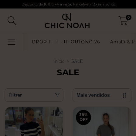
Desconto de 10% OFF à vista; Parcele em 3x sem juros
0
DROP I - II - III OUTONO 26
Amalfi & Ri
Início
>
SALE
SALE
Filtrar
39
%
OFF