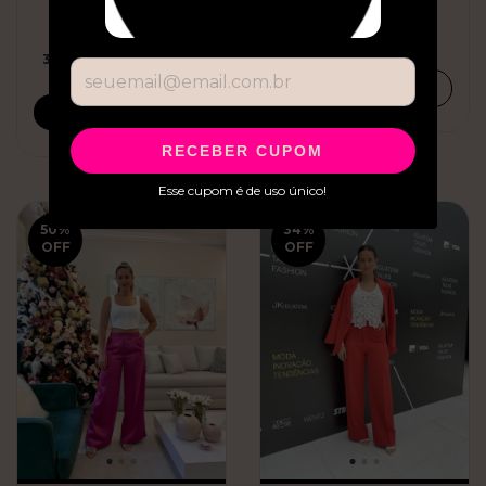
R$187,00
R$79,95
R$168,30
com
Pix
R$71,96
com
Pix
3
x de
R$62,33
sem juros
COMPRAR
COMPRAR
RECEBER CUPOM
Esse cupom é de uso único!
50
%
34
%
OFF
OFF