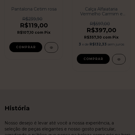
Pantalona Cetim rosa
Calça Alfaiataria
Vermelho Carmim e
blazer
R$239,90
R$597,00
R$119,00
R$397,00
R$107,10
com
Pix
R$357,30
com
Pix
3
x de
R$132,33
sem juros
COMPRAR
COMPRAR
História
Nosso desejo é levar até você a nossa experiência, a
seleção de peças elegantes e nosso gosto particular,
agradando o público que pensa na beleza como nós na hora