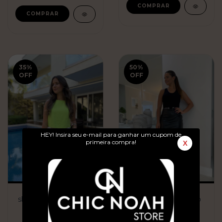
COMPRAR
COMPRAR
35
%
50
%
OFF
OFF
HEY! Insira seu e-mail para ganhar um cupom de
primeira compra!
X
shorts branco tricoline
Cropped Paris preto
R$287,00
R$159,90