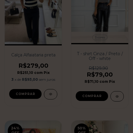
3 cores
T - shirt Cinza / Preto /
Calça Alfaiataria preta
Off - white
R$279,00
R$129,90
R$251,10
com
Pix
R$79,00
3
x de
R$93,00
sem juros
R$71,10
com
Pix
COMPRAR
COMPRAR
24
%
50
%
OFF
OFF