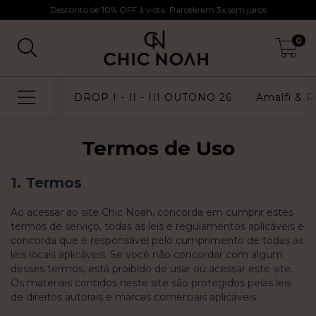
Desconto de 10% OFF à vista; Parcele em 3x sem juros
0
DROP I - II - III OUTONO 26
Amalfi & Ri
Termos de Uso
1. Termos
Ao acessar ao site
Chic Noah
, concorda em cumprir estes
termos de serviço, todas as leis e regulamentos aplicáveis ​​e
concorda que é responsável pelo cumprimento de todas as
leis locais aplicáveis. Se você não concordar com algum
desses termos, está proibido de usar ou acessar este site.
Os materiais contidos neste site são protegidos pelas leis
de direitos autorais e marcas comerciais aplicáveis.