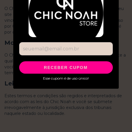
O Chic Noah não analisou todos os sites vinculados ao seu
site e não é responsável pelo conteúdo de nenhum site
vinculado. A inclusão de qualquer link não implica endosso
por Chic Noah do site. O uso de qualquer site vinculado é
por conta e risco do usuário.
Modificações
O Chic Noah pode revisar estes termos de serviço do site a
qualquer momento, sem aviso prévio. Ao usar este site,
você concorda em ficar vinculado à versão atual desses
RECEBER CUPOM
termos de serviço.
Esse cupom é de uso único!
Lei aplicável
Estes termos e condições são regidos e interpretados de
acordo com as leis do Chic Noah e você se submete
irrevogavelmente à jurisdição exclusiva dos tribunais
naquele estado ou localidade.