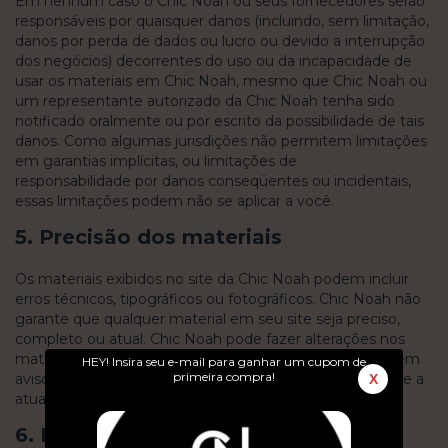
Em nenhum caso o Chic Noah ou seus fornecedores serão
responsáveis ​​por quaisquer danos (incluindo, sem limitação,
danos por perda de dados ou lucro ou devido a interrupção
dos negócios) decorrentes do uso ou da incapacidade de
usar os materiais em Chic Noah, mesmo que Chic Noah ou
um representante autorizado da Chic Noah tenha sido
notificado oralmente ou por escrito da possibilidade de tais
danos. Como algumas jurisdições não permitem limitações
em garantias implícitas, ou limitações de
responsabilidade por danos conseqüentes ou incidentais,
essas limitações podem não se aplicar a você.
5. Precisão dos materiais
Os materiais exibidos no site da Chic Noah podem incluir
erros técnicos, tipográficos ou fotográficos. Chic Noah não
garante que qualquer material em seu site seja preciso,
completo ou atual. Chic Noah pode fazer alterações nos
materiais contidos em seu site a qualquer momento, sem
HEY! Insira seu e-mail para ganhar um cupom de
primeira compra!
aviso prévio. No entanto, Chic Noah não se compromete a
X
atualizar os materiais.
6. Links